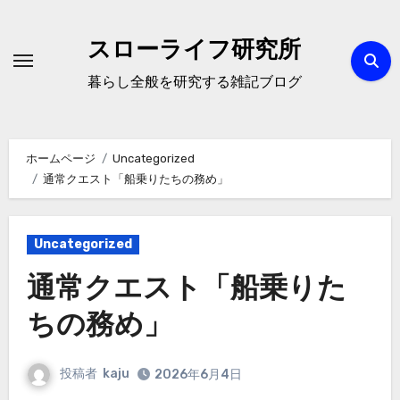
内
容
スローライフ研究所
を
暮らし全般を研究する雑記ブログ
ス
キ
ッ
ホームページ
Uncategorized
プ
通常クエスト「船乗りたちの務め」
Uncategorized
通常クエスト「船乗りた
ちの務め」
投稿者
kaju
2026年6月4日