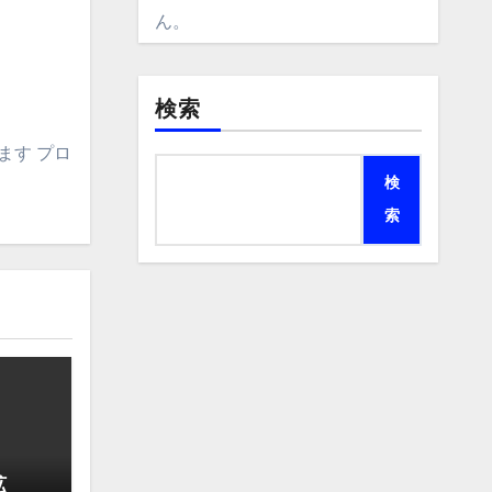
ん。
検索
ます プロ
検
索
拡