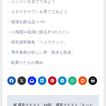
・ニンジンを育ててみよう
・カタクチイワシを育ててみよう
・牧場を飾る品々<1>
・<<海図>>塩湖に眠る3つのコイン
・研究資料募集「ペコラナッツ」
・秀作素材が欲しい男「粗末な獣皮」
・船乗りたちの務め
投
通常クエスト「<<初
通常クエスト「もっと