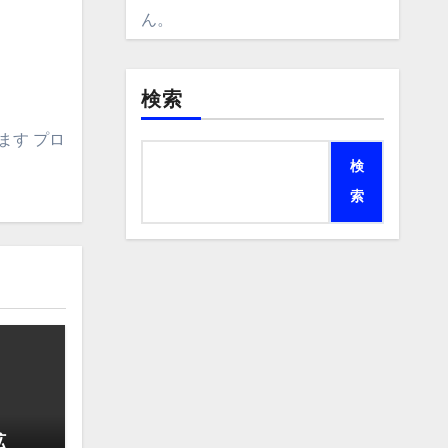
ん。
検索
ます プロ
検
索
拡