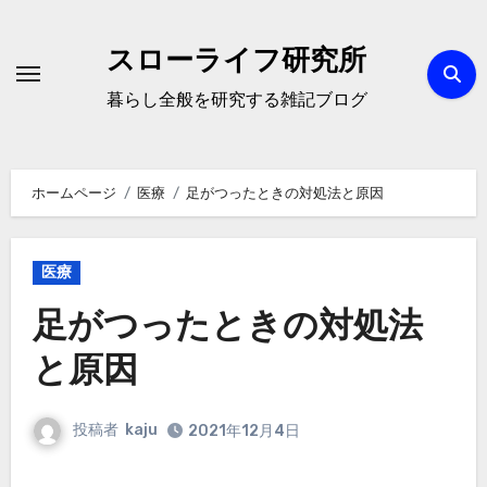
内
容
スローライフ研究所
を
暮らし全般を研究する雑記ブログ
ス
キ
ッ
ホームページ
医療
足がつったときの対処法と原因
プ
医療
足がつったときの対処法
と原因
投稿者
kaju
2021年12月4日