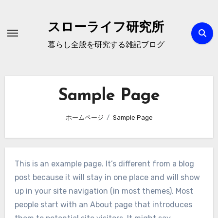
内
容
スローライフ研究所
を
暮らし全般を研究する雑記ブログ
ス
キ
ッ
プ
Sample Page
ホームページ
Sample Page
This is an example page. It’s different from a blog
post because it will stay in one place and will show
up in your site navigation (in most themes). Most
people start with an About page that introduces